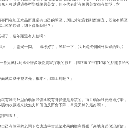
就像人可以通過整型變成俊男美女，但不代表所有俊男美女都有整型，對
廠專門在加工水晶而且還有自己的礦區，所以才能賣我那麼便宜，既然有礦區
採出來的原礦，總不會騙我吧？」
老梗了，這年頭還有人信啊？
採啦……」靈光一閃。「這樣好了，等我一下，我上網找個國外採礦的影片
尋，過一會兒就找到國外許多礦物賣家採礦的影片，隋汴選了部有印象的點開拿給客
表面就這麼平整透亮，根本不用加工對吧？」
磨就有漂亮外型的礦物晶體比較有身價也是應該的。而且礦物只要經過打磨，
多礦物收藏者來說魅力和價值反而會下降，畢竟天然的最好啊！」
闆謝謝喔！」
說自己有礦區的老闆下次應該學賣蔬菜水果的攤商擺張「產地直送保證新鮮」