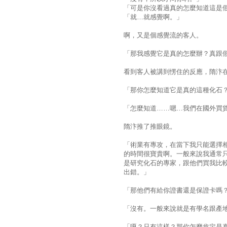
「可是你沒看過真的怎麼知道這是
「就…就感覺啊。」
啊，又是個感覺流的客人。
「那我感覺它是真的怎麼辦？真跟
看到客人被講到愣住的反應，隋汴
「那你怎麼知道它是真的這種化石
「怎麼知道……嗯…我們在國外買
隋汴推了推眼鏡。
「術業有專攻，在當下我只能選擇
的時間很寶貴啊。一般來說我通常
是研究化石的專家，跟他們買我比
出錯。」
「那他們有給你證書還是保證卡嗎
「沒有。一般來說就是有學名跟產
「嗄？只有這樣？那你怎麼肯定是