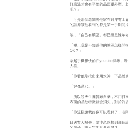
打磨過才會有平整的晶面跟外型。
吧？」
「可是那個老闆說他家在對岸有工
的話應該他看到的都是第一手剛開
唉，「自己有礦區」都已經是陳年
「呃…我是不知道他的礦區怎樣開
OK？」
拿起手機很快的在youtube搜
人看。
「你看他剛挖出來用水沖一下晶體
「好像是耶。」
「所以說天生麗質難自棄，不用打
表面的晶紋特徵就會消失，對於許
「你這樣說我好像可以理解了，老
目送客人離去，隋汴忽然想到那個
的牌子，說不定生意會更好？