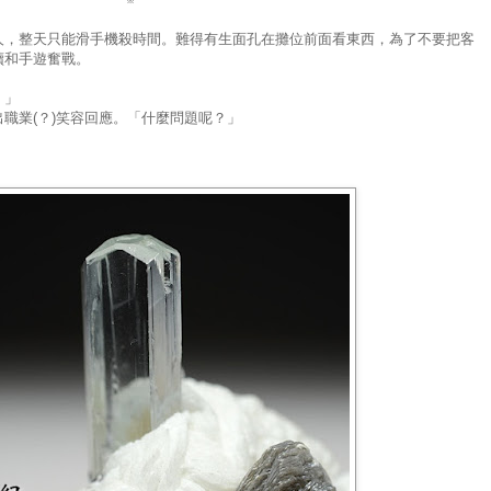
人，整天只能滑手機殺時間。難得有生面孔在攤位前面看東西，為了不要把客
續和手遊奮戰。
。」
職業(？)笑容回應。「什麼問題呢？」