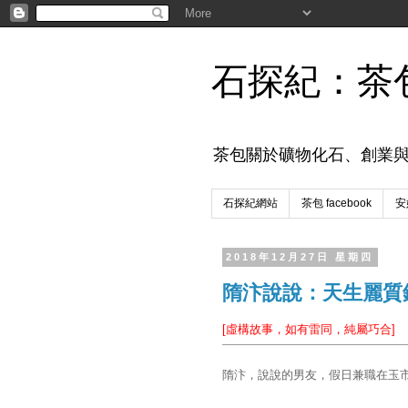
石探紀：茶
茶包關於礦物化石、創業
石探紀網站
茶包 facebook
安妮
2018年12月27日 星期四
隋汴說說：天生麗質
[虛構故事，如有雷同，純屬巧合]
隋汴，說說的男友，假日兼職在玉