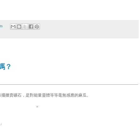
ts
嗎？
市擺攤賣礦石，是對能量靈體等等毫無感應的麻瓜。
※
」