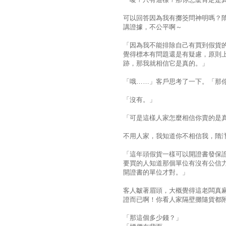
可以回答因為我有擲筊問神明嗎？
講證據，不公平啊～
「因為我不能排除自己有買到假貨
覺得標本有問題還是有疑慮，原則
跡，那我就相信它是真的。」
「哦……」客戶思考了一下。「那
「沒有。」
「可是這樣人家怎麼相信你賣的是
不用人家，我知道你不相信我，隋
「這年頭假貨一樣可以開證書發保
要買的人知道那個單位有沒有公信
開證書的單位才對。」
客人皺著眉頭，大概覺得這老闆真
證而已啊！你看人家隔壁攤隨貨都附
「那這個多少錢？」