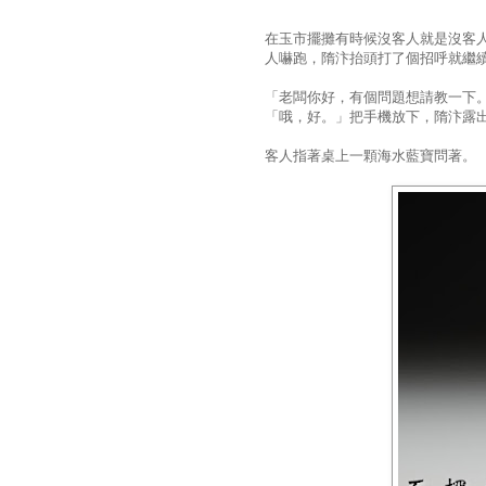
在玉市擺攤有時候沒客人就是沒客
人嚇跑，隋汴抬頭打了個招呼就繼
「老闆你好，有個問題想請教一下
「哦，好。」把手機放下，隋汴露出
客人指著桌上一顆海水藍寶問著。