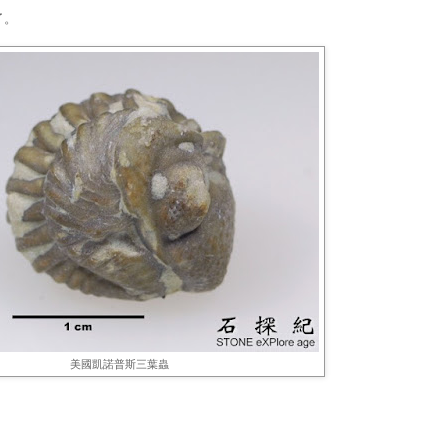
了。
美國凱諾普斯三葉蟲