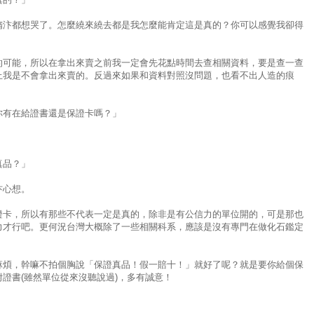
隋汴都想哭了。怎麼繞來繞去都是我怎麼能肯定這是真的？你可以感覺我卻得
的可能，所以在拿出來賣之前我一定會先花點時間去查相關資料，要是查一查
上我是不會拿出來賣的。反過來如果和資料對照沒問題，也看不出人造的痕
你有在給證書還是保證卡嗎？」
真品？」
汴心想。
證卡，所以有那些不代表一定是真的，除非是有公信力的單位開的，可是那也
力才行吧。更何況台灣大概除了一些相關科系，應該是沒有專門在做化石鑑定
麻煩，幹嘛不拍個胸說「保證真品！假一賠十！」就好了呢？就是要你給個保
證書(雖然單位從來沒聽說過)，多有誠意！