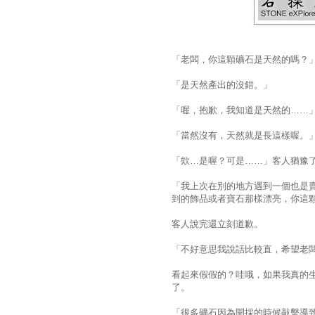
「老闆，你這顆礦石是天然的嗎？
「是天然產出的沒錯。」
「喔，抱歉，我知道是天然的……
「當然沒有，天然就是長這樣喔。
「欸…是喔？可是……」客人猶豫
「我上次在別的地方遇到一個也是
到的飾品或者寶石那樣漂亮，你這
客人說完還立刻道歉。
「不好意思我說話比較直，希望老
看起來假假的？哇哦，如果我真的
了。
「很多礦石因為開採的時候敲擊導