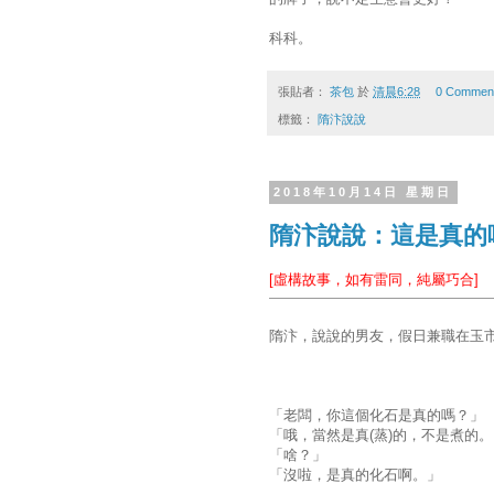
科科。
張貼者：
茶包
於
清晨6:28
0 Commen
標籤：
隋汴說說
2018年10月14日 星期日
隋汴說說：這是真的
[虛構故事，如有雷同，純屬巧合]
隋汴，說說的男友，假日兼職在玉
「老闆，你這個化石是真的嗎？」
「哦，當然是真(蒸)的，不是煮的。
「啥？」
「沒啦，是真的化石啊。」