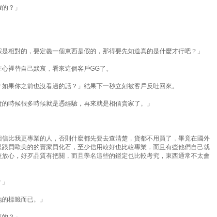
假的？」
假是相對的，要定義一個東西是假的，那得要先知道真的是什麼才行吧？」
在心裡替自己默哀，看來這個客戶GG了。
？如果你之前也沒看過的話？」結果下一秒立刻被客戶反吐回來。
貨的時候很多時候就是憑經驗，再來就是相信賣家了。」
相信比我更專業的人，否則什麼都先要去查清楚，貨都不用買了，畢竟在國外
只跟買歐美的的賣家買化石，至少信用較好也比較專業，而且有些他們自己就
較放心，好歹品質有把關，而且學名這些的鑑定也比較考究，東西通常不太會
？」
地的標籤而已。」
真的？」