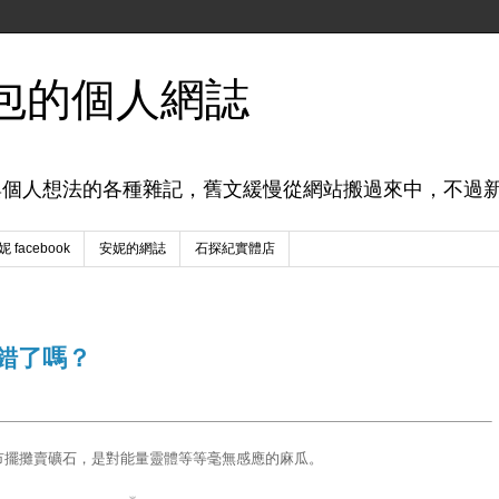
包的個人網誌
與個人想法的各種雜記，舊文緩慢從網站搬過來中，不過
 facebook
安妮的網誌
石探紀實體店
錯了嗎？
市擺攤賣礦石，是對能量靈體等等毫無感應的麻瓜。
※