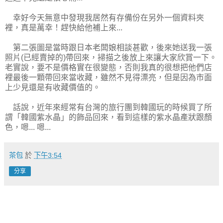
幸好今天無意中發現我居然有存備份在另外一個資料夾
裡，真是萬幸！趕快給他補上來...
第二張圖是當時跟日本老闆娘相談甚歡，後來她送我一張
照片(已經賣掉的)帶回來，掃描之後放上來讓大家欣賞一下。
老實說，要不是價格實在很變態，否則我真的很想把他們店
裡最後一顆帶回來當收藏，雖然不見得漂亮，但是因為市面
上少見還是有收藏價值的。
話說，近年來經常有台灣的旅行團到韓國玩的時候買了所
謂「韓國紫水晶」的飾品回來，看到這樣的紫水晶產狀跟顏
色，嗯... 嗯...
茶包
於
下午3:54
分享