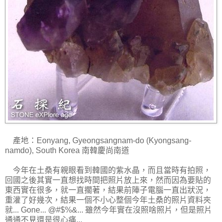
產地：Eonyang, Gyeongsangnam-do (Kyongsang-
namdo), South Korea 南韓慶尚南道
今年在土桑有親眼看到韓國的紫水晶，而且當時有拍照，
回國之後其實一直想找時間把照片放上來，然而因為要貼的
東西實在很多，就一直擱著，結果前陣子電腦一直出狀況，
重灌了好幾次，結果一個不小心整個今年土桑的照片資料夾
就... Gone... @#$%&... 雖然今年實在沒照啥照片，但是照片
通通不見還是很心痛...