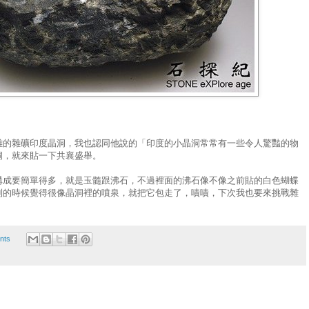
的雜礦印度晶洞，我也認同他說的「印度的小晶洞常常有一些令人驚豔的物
洞，就來貼一下共襄盛舉。
構成要簡單得多，就是玉髓跟沸石，不過裡面的沸石像不像之前貼的白色蝴蝶
到的時候覺得很像晶洞裡的噴泉，就把它包走了，嘖嘖，下次我也要來挑戰雜
nts