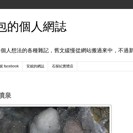
包的個人網誌
與個人想法的各種雜記，舊文緩慢從網站搬過來中，不過
 facebook
安妮的網誌
石探紀實體店
噴泉