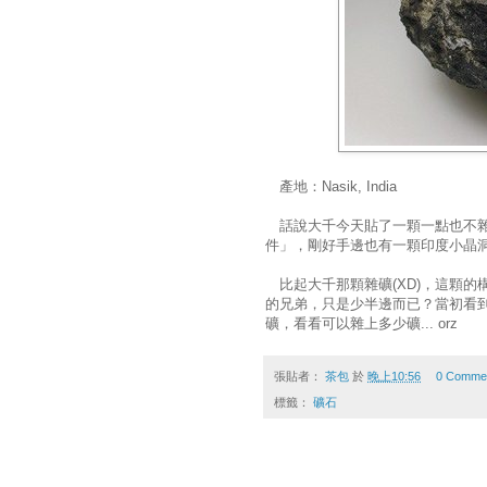
產地：Nasik, India
話說大千今天貼了一顆一點也不雜
件」，剛好手邊也有一顆印度小晶
比起大千那顆雜礦(XD)，這顆的
的兄弟，只是少半邊而已？當初看
礦，看看可以雜上多少礦... orz
張貼者：
茶包
於
晚上10:56
0 Comme
標籤：
礦石