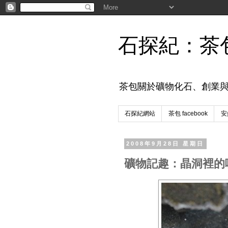
石探紀：茶
茶包關於礦物化石、創業
石探紀網站
茶包 facebook
安妮
2008年9月28日 星期日
礦物記趣：晶洞裡的