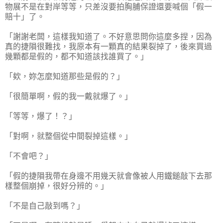
物展不是在對岸等等，只差沒要拍胸脯保證還要喊個「假一
賠十」了。
「謝謝老闆，這樣我知道了。不好意思問你這麼多捏，因為
真的捷隕很難找，我原本有一顆真的結果裂掉了，後來買過
幾顆都是假的，都不知道該找誰買了。」
「欸，妳怎麼知道那些是假的？」
「很簡單啊，假的我一戴就爆了。」
「等等，爆了！？」
「對啊，就整個從中間裂掉這樣。」
「不會吧？」
「假的捷隕我帶在身邊不用幾天就會像被人用鐵鎚敲下去那
樣整個崩掉，很好分辨的。」
「不是自己敲到嗎？」