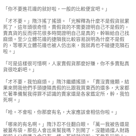
「你不要進花邊的就好啦，一般的比較便宜吧。」
「才不要。」隋汴搖了搖頭。「光解釋為什麼不是假貨就累
死了，這年頭很奇怪，賣假貨的不需要證明自己不是假的，
賣真貨的反而得花很多時間證明自己是真的，幹嘛給自己找
麻煩。至少立體花邊的捷隕我比較容易說明為什麼不是假
的，等哪天立體花邊也被人仿出來，我就再也不碰捷克隕石
啦。」
「可是這樣很可惜啊，人家賣假貨那麼好賺，你不多賣點真
貨很吃虧吧。」
「才不要，我怕麻煩。」隋汴繼續搖頭。「賣沒賣幾顆，結
果來問我他們手頭捷隕真假的比跟我買東西的還多，大家都
忙著準備幫我得罪不認識的賣家還是各家鑑定所，幹，我怕
死啊。」
「哈。不會啦，你那麼有名，大家應該會相信你啦。」
「哪來的有名啊。」隋汴忍不住翻白眼。「萬一我被告還是
被蓋布袋，那些人會出來幫我嗎？別鬧了，沒聽過擋人財路