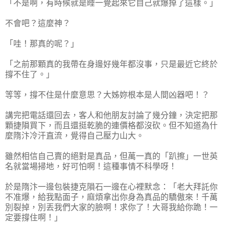
「不是啊，有時候就是睡一覺起來它自己就爆掉了這樣。」
不會吧？這麼神？
「哇！那真的呢？」
「之前那顆真的我帶在身邊好幾年都沒事，只是最近它終於
撐不住了。」
等等，撐不住是什麼意思？大姊妳根本是人間凶器吧！？
講完把電話還回去，客人和他朋友討論了幾分鐘，決定把那
顆捷隕買下，而且還挺乾脆的連價格都沒砍。但不知道為什
麼隋汴冷汗直流，覺得自己壓力山大。
雖然相信自己賣的絕對是真品，但萬一真的「趴擦」一世英
名就當場掃地，好可怕啊！這種事情不科學呀！
於是隋汴一邊包裝捷克隕石一邊在心裡默念：「老大拜託你
不准爆，給我點面子，麻煩拿出你身為真品的驕傲來！千萬
別裂掉，別丟我們大家的臉啊！求你了！大哥我給你跪！一
定要撐住啊！」