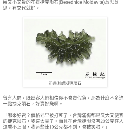
顆又小又貴的花邊捷克隕石
(Besednice Moldavite)
意思意
思，有交代就好。
花邊(刺蝟)捷克隕石
曾有人問，既然客人們相信你不會賣假貨，那為什麼不多進
一點捷克隕石，好賣好賺啊。
「哪來好賣？價格老早被打死了，台灣滿街都是又大又便宜
的捷克隕石，我這太貴了。而且在台灣捷隕沒有20公克客人
還看不上眼，我這些連10公克都不到，會被笑啦。」