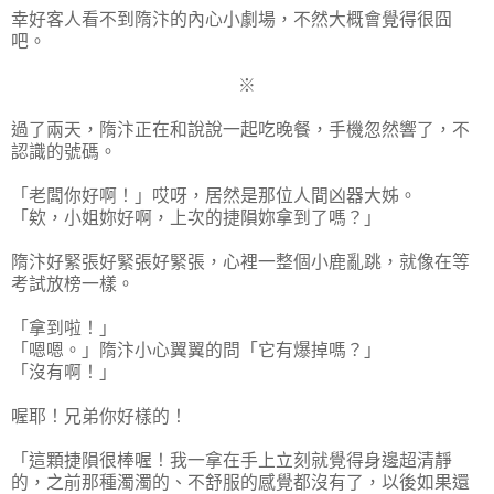
幸好客人看不到隋汴的內心小劇場，不然大概會覺得很囧
吧。
※
過了兩天，隋汴正在和說說一起吃晚餐，手機忽然響了，不
認識的號碼。
「老闆你好啊！」哎呀，居然是那位人間凶器大姊。
「欸，小姐妳好啊，上次的捷隕妳拿到了嗎？」
隋汴好緊張好緊張好緊張，心裡一整個小鹿亂跳，就像在等
考試放榜一樣。
「拿到啦！」
「嗯嗯。」隋汴小心翼翼的問「它有爆掉嗎？」
「沒有啊！」
喔耶！兄弟你好樣的！
「這顆捷隕很棒喔！我一拿在手上立刻就覺得身邊超清靜
的，之前那種濁濁的、不舒服的感覺都沒有了，以後如果還