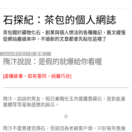
石探紀：茶包的個人網誌
茶包關於礦物化石、創業與個人想法的各種雜記，舊文緩慢
從網站搬過來中，不過新的文章都會先貼在這裡了
2016年9月27日 星期二
隋汴說說：是假的就爆給你看喔
[虛構故事，如有雷同，純屬巧合]
隋汴，說說的男友，假日兼職在玉市擺攤賣礦石，是對能量
靈體等等毫無感應的麻瓜。
※
隋汴不愛賣捷克隕石，但是因為老被客戶煩，只好每年進幾