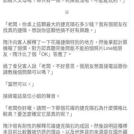
如殺人父母嗎？命只有一條，
死掉就沒啦，不能亂玩的！」
※
「老闆，你桌上這顆最大的捷克隕石多少錢？我有個朋友在
找真的捷隕，想說你這顆他搞不好有興趣。」
隋汴向
客人解釋了一下花邊捷隕特別的地方，然後
拿起計算
機報了個價，對方認真聽完後問能不能拍個照片
Line
給朋
友，隋汴比了個「
OK
」答應了。
過了會兒客人說「老闆，不好意思，我朋友想直接電話跟你
請教幾個問題可以嗎？」
「當然可以。」
接過電話是位小姐的聲音。
「老闆你好喔，請問一下那個花邊的捷克隕石為什麼價格比
較高？要怎麼確定它是真的呢？」
隋汴很有耐性的解釋花邊捷克隕石的成因，然後說明這種標
本目前比較難被仿造的理由，以及他進貨的來源是在國外礦