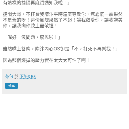
有這樣的捷隕再麻煩通知我啦！」
捷隕大哥，不枉費我隋汴平時這麼尊敬你，您霸氣一震果然
不是蓋的呀！這份氣魄果然了不起！讓我敬愛你，讓我讚美
你，讓我向你致上最敬禮！
「喔好！沒問題，感恩啦！」
雖然嘴上答應，隋汴內心
OS
卻是「不，打死不再幫找！」
因為那個爆掉的壓力實在太大太可怕了啊！
茶包
於
下午3:55
分享