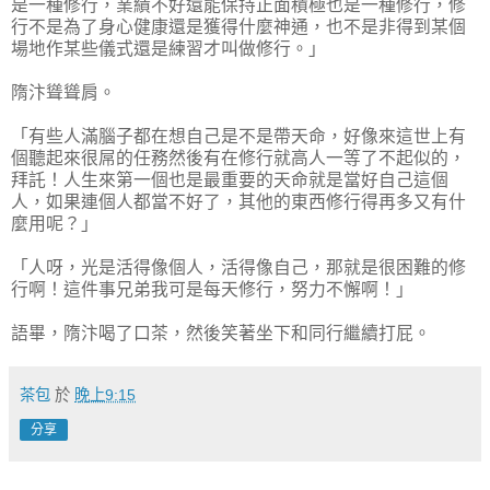
是一種修行，業績不好還能保持正面積極也是一種修行，修
行不是為了身心健康還是獲得什麼神通，也不是非得到某個
場地作某些儀式還是練習才叫做修行。」
隋汴聳聳肩。
「有些人滿腦子都在想自己是不是帶天命，好像來這世上有
個聽起來很屌的任務然後有在修行就高人一等了不起似的，
拜託！人生來第一個也是最重要的天命就是當好自己這個
人，如果連個人都當不好了，其他的東西修行得再多又有什
麼用呢？」
「人呀，光是活得像個人，活得像自己，那就是很困難的修
行啊！這件事兄弟我可是每天修行，努力不懈啊！」
語畢，隋汴喝了口茶，然後笑著坐下和同行繼續打屁。
茶包
於
晚上9:15
分享