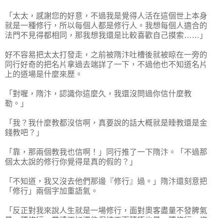
「太太，感謝您的好意，不過我是覺得人活在這個世上本身
就是一種修行，所以每個人都是修行人。我想每個人適合的
法門不見得都相同，那我想我還是比較喜歡自己摸索……」
好不容易把太太打發走，之前被隋汴吐槽後就被晾在一旁的
同行好奇的把名片拿過去端詳了一下，不過他也不知道名片
上的道場是什麼來歷。
「對喔，隋汴，認識你這麼久，我還沒問過你信什麼教
勒。」
「我？我什麼教都沒信啊，真要說的話大概就是睡教還是金
錢教吧？」
「靠，那兩個教我也信啊！」同行推了一下隋汴。「不過那
個太太說的修行你覺得是真的假的？」
「不知道，我又沒去他們那邊『修行』過。」隋汴還刻意把
「修行」兩個字加重語氣。
「反正對我來說人生就是一場修行，面對奧客盡量不發脾氣