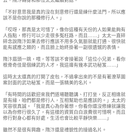
去，隋汴轉身和那位太太繼續對話。
「不好意思我是真的沒在刻意修行還是練什麼法門，所以應
該不是你說的那種修行人。」
「哎呀，那真是太可惜了，像你這種有天份的人如果能夠有
人指點，修行可以少走很多冤枉路，而且……」太太一直碎
碎念說隋汴如果去修行應該不用多久氣脈就能打通、很快就
能有感應之類的，而且臉上始終掛著一副很遺憾的表情。
隋汴眉頭一跳，喂，等等該不會接著說「這位小兄弟，看你
根骨奇佳是個練武的人才，我這邊有幾本武功秘笈……」
這時太太還真的打開了皮包，不過拿出來的不是有著潦草圖
案封面的武功秘笈，而是一張精美的名片。
「有時間的話歡迎來我們道場聽聽講、打打坐，反正相逢就
是有緣，咱們都是修行人，互相幫助也是應該的。」太太的
笑容很真誠。「我是真心為你著想，你看你還沒修練就讓我
以為你修行很久了，有這樣的資質白白浪費很可惜啊。而且
修行對身心都有好處，生活也會比較平靜快樂……」
雖然不是很有興趣，隋汴還是禮貌性的接過名片。