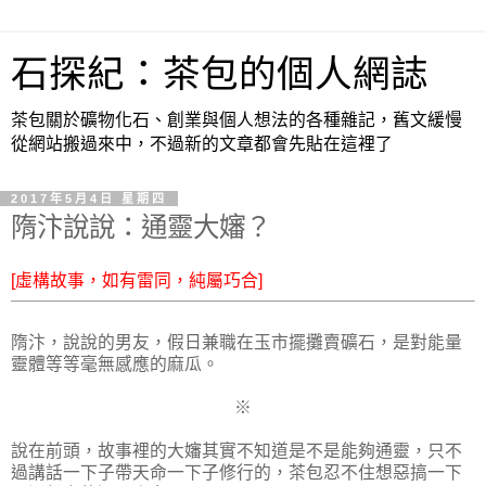
石探紀：茶包的個人網誌
茶包關於礦物化石、創業與個人想法的各種雜記，舊文緩慢
從網站搬過來中，不過新的文章都會先貼在這裡了
2017年5月4日 星期四
隋汴說說：通靈大嬸？
[虛構故事，如有雷同，純屬巧合]
隋汴，說說的男友，假日兼職在玉市擺攤賣礦石，是對能量
靈體等等毫無感應的麻瓜。
※
說在前頭，故事裡的大嬸其實不知道是不是能夠通靈，只不
過講話一下子帶天命一下子修行的，茶包忍不住想惡搞一下