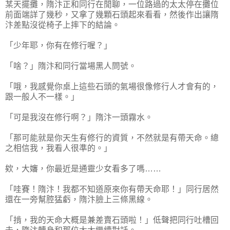
某天擺攤，隋汴正和同行在閒聊，一位路過的太太停在攤位
前面端詳了幾秒，又拿了幾顆石頭起來看看，然後作出讓隋
汴差點沒從椅子上摔下的結論。
「少年耶，你有在修行喔？」
「啥？」隋汴和同行當場黑人問號。
「哦，我感覺你桌上這些石頭的氣場很像修行人才會有的，
跟一般人不一樣。」
「可是我沒在修行啊？」隋汴一頭霧水。
「那可能就是你天生有修行的資質，不然就是有帶天命。總
之相信我，我看人很準的。」
欸，大嬸，你最近是通靈少女看多了嗎……
「哇賽！隋汴！我都不知道原來你有帶天命耶！」同行居然
還在一旁幫腔猛虧，隋汴臉上三條黑線。
「掯，我的天命大概是兼差賣石頭啦！」低聲把同行吐槽回